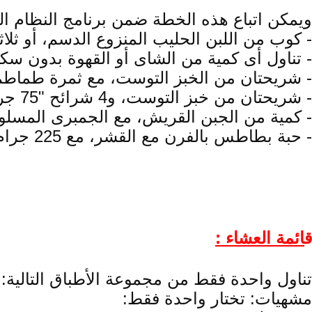
ويمكن اتباع هذه الخطة ضمن برنامج النظام ال
- كوب من اللبن الحليب المنزوع الدسم، أو ثل
- تناول أى كمية من الشاى أو القهوة بدون سكر
- شريحتان من الخبز التوست، مع ثمرة طماطم
- شريحتان من خبز التوست، و4 شرائح "75 جراماً" من لحم الدجاج الأبيض "الصدر" وثمرتان من الطماطم وثمرة فاكهة.
- كمية من الجبن القريش، مع الجمبرى المسلو
- حبة بطاطس بالفرن مع القشر، مع 225 جرام فاصوليا بيضاء أو جبن قريش، مع سلطة، أو ذرة مسلوقة.
ق
ائمة العشاء :
تناول واحدة فقط من مجموعة الأطباق التالية:
مشهيات: تختار واحدة فقط: