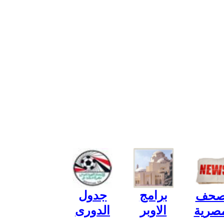
برامج
جدول
صحف
الاوبر
الدورى
مصرية